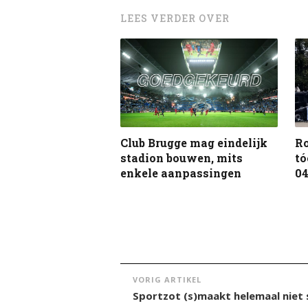
LEES VERDER OVER
Ro
Club Brugge mag eindelijk
tó
stadion bouwen, mits
04
enkele aanpassingen
VORIG ARTIKEL
Sportzot (s)maakt helemaal niet 