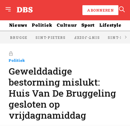
ABONNEREN
Nieuws
Politiek
Cultuur
Sport
Lifestyle
BRUGGE
SINT-PIETERS
SINT-KRU
SINT-JOZEF
Politiek
Gewelddadige
bestorming mislukt:
Huis Van De Bruggeling
gesloten op
vrijdagnamiddag