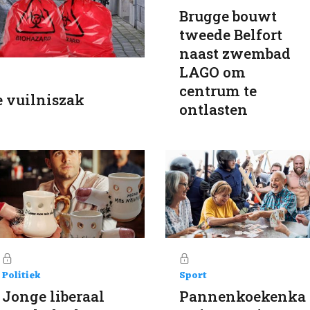
Brugge bouwt
tweede Belfort
naast zwembad
LAGO om
centrum te
e vuilniszak
ontlasten
Politiek
Sport
Jonge liberaal
Pannenkoekenka