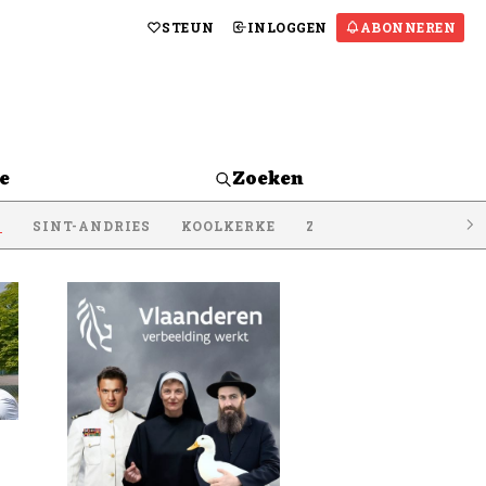
STEUN
INLOGGEN
ABONNEREN
e
Zoeken
S
SINT-ANDRIES
KOOLKERKE
ZEEBRUGGE
LISSE