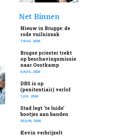
Net Binnen
Nieuw in Brugge: de
rode vuilniszak
7 AUG. 2026
Brugse priester trekt
op beschavingsmissie
naar Oostkamp
6 AUG. 2026
DBS is op
(penitentiair) verlof
1 JUL. 2026
Stad legt 'te luide'
bootjes aan banden
30 JUN. 2026
Kevin verbrijzelt