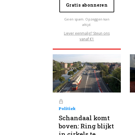
Gratis abonneren
Geen spam. Opzeggen kan
altijd.
Liever eenmalig? Steun ons
vanaf €1
Politiek
Schandaal komt
boven: Ring blijkt
in cirkels te