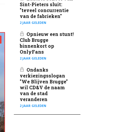
Sint-Pieters sluit:
"teveel concurrentie
van de fabrieken"
2 JAAR GELEDEN
Opnieuw een stunt!
Club Brugge
binnenkort op
OnlyFans
2 JAAR GELEDEN
Ondanks
verkiezingsslogan
"We Blijven Brugge"
wil CD&V de naam
van de stad
veranderen
2 JAAR GELEDEN