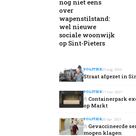
nog niet eens
over
wapenstilstand:
wel nieuwe
sociale woonwijk
op Sint-Pieters
POLITIEK
25 aug. 2023
Straat afgezet in S
POLITIEK
17 nov. 2021
Containerpark exc
op Markt
POLITIEK
20 apr. 2021
Gevaccineerde sen
mogen klagen