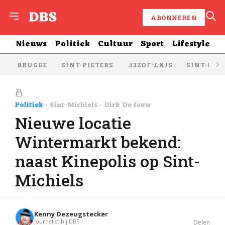
ABONNEREN
Nieuws
Politiek
Cultuur
Sport
Lifestyle
BRUGGE
SINT-PIETERS
SINT-KRU
SINT-JOZEF
Politiek
Sint-Michiels
Dirk De fauw
Nieuwe locatie
Wintermarkt bekend:
naast Kinepolis op Sint-
Michiels
Kenny Dezeugstecker
Journalist bij DBS
Delen