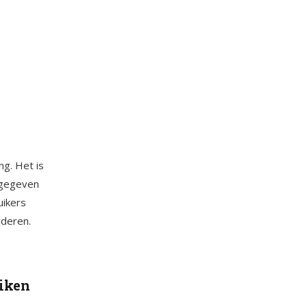
g. Het is
pgegeven
uikers
jderen.
uiken