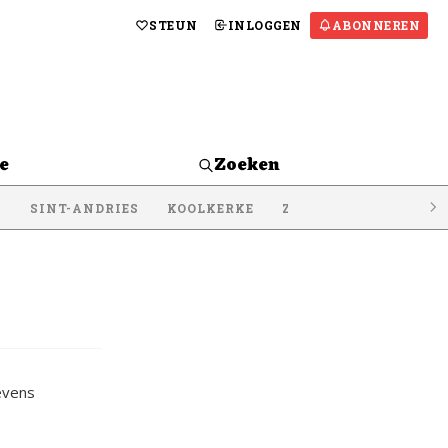
STEUN
INLOGGEN
ABONNEREN
e
Zoeken
S
SINT-ANDRIES
KOOLKERKE
ZEEBRUGGE
LISSE
evens