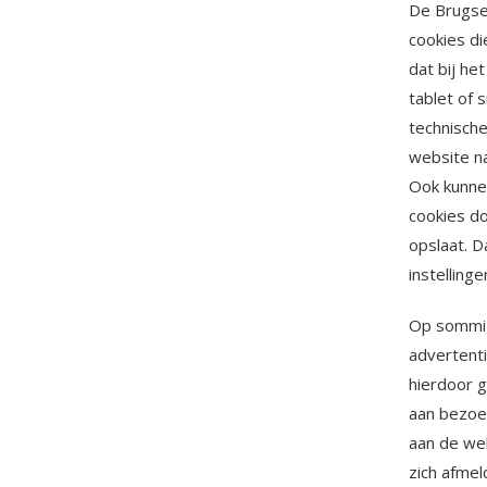
De Brugse 
cookies di
dat bij h
tablet of 
technisch
website na
Ook kunnen
cookies do
opslaat. D
instelling
Op sommig
advertent
hierdoor 
aan bezoe
aan de web
zich afme