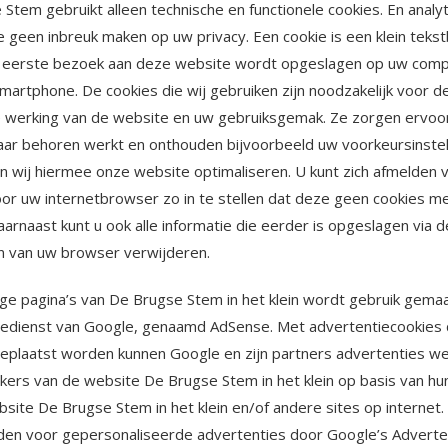
Stem gebruikt alleen technische en functionele cookies. En analy
e geen inbreuk maken op uw privacy. Een cookie is een klein teks
et eerste bezoek aan deze website wordt opgeslagen op uw comp
smartphone. De cookies die wij gebruiken zijn noodzakelijk voor d
e werking van de website en uw gebruiksgemak. Ze zorgen ervoo
ar behoren werkt en onthouden bijvoorbeeld uw voorkeursinstel
 wij hiermee onze website optimaliseren. U kunt zich afmelden 
or uw internetbrowser zo in te stellen dat deze geen cookies m
aarnaast kunt u ook alle informatie die eerder is opgeslagen via d
en van uw browser verwijderen.
e pagina’s van De Brugse Stem in het klein wordt gebruik gemaa
iedienst van Google, genaamd AdSense. Met advertentiecookies 
geplaatst worden kunnen Google en zijn partners advertenties 
kers van de website De Brugse Stem in het klein op basis van h
site De Brugse Stem in het klein en/of andere sites op internet.
lden voor gepersonaliseerde advertenties door Google’s Adverte