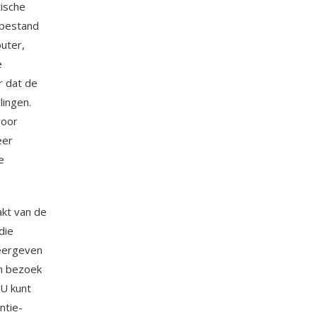
tische
tbestand
uter,
e
r dat de
lingen.
voor
eer
e
kt van de
die
weergeven
un bezoek
 U kunt
ntie-