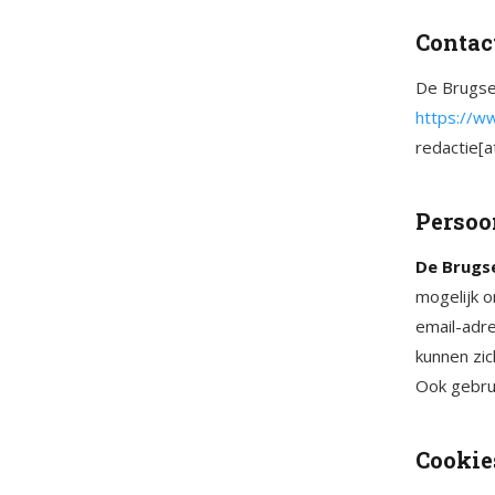
Contac
De Brugs
https://
redactie[
Persoo
De Brugs
mogelijk o
email-adr
kunnen zic
Ook gebrui
Cookies