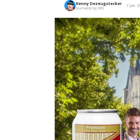
Kenny Dezeugstecker
7 jan. 
Journalist bij DBS