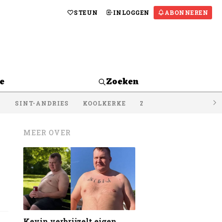
STEUN
INLOGGEN
ABONNEREN
e
Zoeken
S
SINT-ANDRIES
KOOLKERKE
ZEEBRUGGE
LISSE
MEER OVER
Kevin verbrijzelt eigen