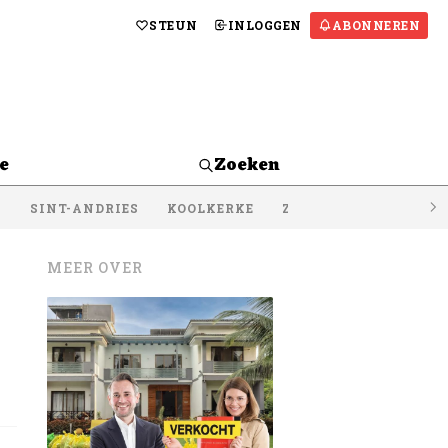
STEUN
INLOGGEN
ABONNEREN
e
Zoeken
S
SINT-ANDRIES
KOOLKERKE
ZEEBRUGGE
LISSE
MEER OVER