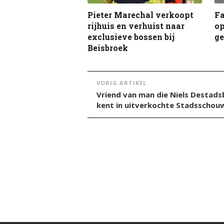
Pieter Marechal verkoopt
F
rijhuis en verhuist naar
op
exclusieve bossen bij
g
Beisbroek
VORIG ARTIKEL
Vriend van man die Niels Destad
kent in uitverkochte Stadsschou