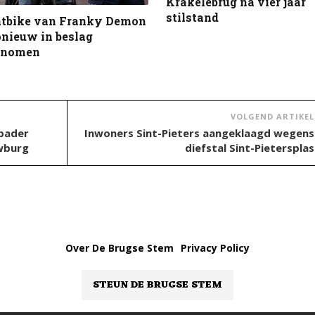
Krakelebrug na vier jaar
stilstand
atbike van Franky Demon
nieuw in beslag
enomen
VOLGEND ARTIKEL
sbader
Inwoners Sint-Pieters aangeklaagd wegens
wburg
diefstal Sint-Pietersplas
Over De Brugse Stem
Privacy Policy
STEUN DE BRUGSE STEM