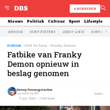
ABONNEREN
Nieuws
Politiek
Cultuur
Sport
Lifestyle
BRUGGE
SINT-PIETERS
SINT-KRU
SINT-JOZEF
Politiek
Dirk De fauw
Franky Demon
Fatbike van Franky
Demon opnieuw in
beslag genomen
Kenny Dezeugstecker
Journalist bij DBS
Delen
2 min lezen
11 jun. 2026