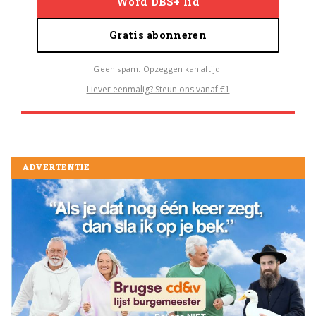
Word DBS+ lid
Gratis abonneren
Geen spam. Opzeggen kan altijd.
Liever eenmalig? Steun ons vanaf €1
ADVERTENTIE