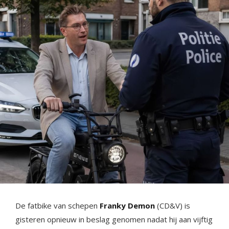
De fatbike van schepen
Franky Demon
(CD&V) is
gisteren opnieuw in beslag genomen nadat hij aan vijftig