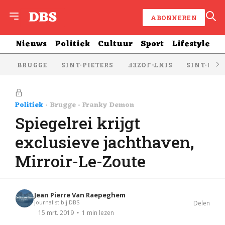
ABONNEREN
Nieuws
Politiek
Cultuur
Sport
Lifestyle
BRUGGE
SINT-PIETERS
SINT-KRU
SINT-JOZEF
Politiek
Brugge
Franky Demon
Spiegelrei krijgt
exclusieve jachthaven,
Mirroir-Le-Zoute
Jean Pierre Van Raepeghem
Journalist bij DBS
Delen
1 min lezen
15 mrt. 2019