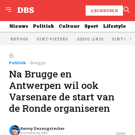
ABONNEREN
Nieuws
Politiek
Cultuur
Sport
Lifestyle
BRUGGE
SINT-PIETERS
SINT-KRU
SINT-JOZEF
Politiek
Brugge
Na Brugge en
Antwerpen wil ook
Varsenare de start van
de Ronde organiseren
Kenny Dezeugstecker
Journalist bij DBS
Delen