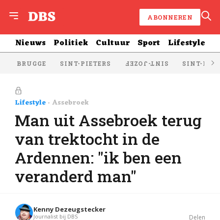
ABONNEREN
Nieuws
Politiek
Cultuur
Sport
Lifestyle
BRUGGE
SINT-PIETERS
SINT-KRU
SINT-JOZEF
Lifestyle
Assebroek
Man uit Assebroek terug
van trektocht in de
Ardennen: "ik ben een
veranderd man"
Kenny Dezeugstecker
Journalist bij DBS
Delen