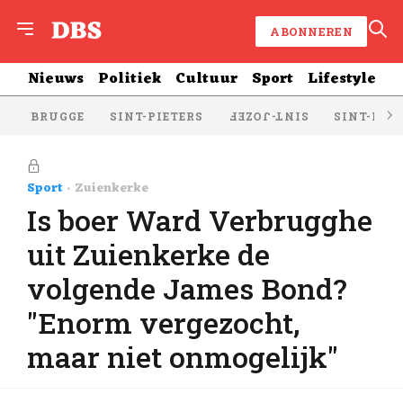
ABONNEREN
Nieuws
Politiek
Cultuur
Sport
Lifestyle
BRUGGE
SINT-PIETERS
SINT-KRU
SINT-JOZEF
Sport
Zuienkerke
Is boer Ward Verbrugghe
uit Zuienkerke de
volgende James Bond?
"Enorm vergezocht,
maar niet onmogelijk"