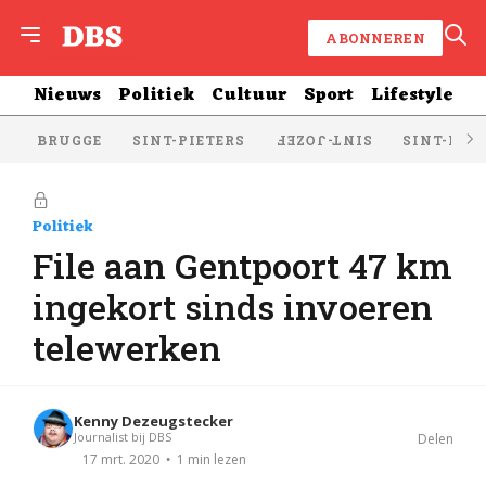
ABONNEREN
Nieuws
Politiek
Cultuur
Sport
Lifestyle
BRUGGE
SINT-PIETERS
SINT-KRU
SINT-JOZEF
Politiek
File aan Gentpoort 47 km
ingekort sinds invoeren
telewerken
Kenny Dezeugstecker
Journalist bij DBS
Delen
1 min lezen
17 mrt. 2020