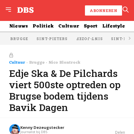
ABONNEREN
Nieuws
Politiek
Cultuur
Sport
Lifestyle
BRUGGE
SINT-PIETERS
SINT-KRU
SINT-JOZEF
Cultuur
Brugge
Nico Blontrock
Edje Ska & De Pilchards
viert 500ste optreden op
Brugse bodem tijdens
Bavik Dagen
Kenny Dezeugstecker
Journalist bij DBS
Delen