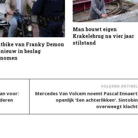
Man bouwt eigen
Krakelebrug na vier jaar
stilstand
atbike van Franky Demon
nieuw in beslag
enomen
VOLGEND ARTIKEL
lan voor:
Mercedes Van Volcem noemt Pascal Ennaert
nderen
openlijk 'Een achterlikken'. Sintobin
overweegt klacht