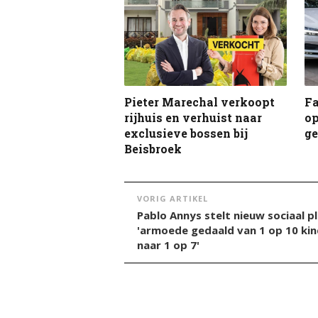
Pieter Marechal verkoopt
F
rijhuis en verhuist naar
op
exclusieve bossen bij
g
Beisbroek
VORIG ARTIKEL
Pablo Annys stelt nieuw sociaal p
'armoede gedaald van 1 op 10 ki
naar 1 op 7'