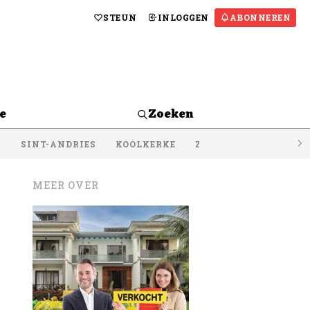
STEUN
INLOGGEN
ABONNEREN
e
Zoeken
S
SINT-ANDRIES
KOOLKERKE
ZEEBRUGGE
LISSE
MEER OVER