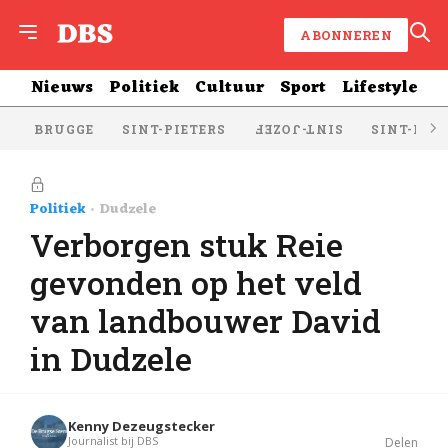
ABONNEREN
Nieuws
Politiek
Cultuur
Sport
Lifestyle
BRUGGE
SINT-PIETERS
SINT-KRU
SINT-JOZEF
Politiek
Dudzele
Verborgen stuk Reie
gevonden op het veld
van landbouwer David
in Dudzele
Kenny Dezeugstecker
Journalist bij DBS
Delen