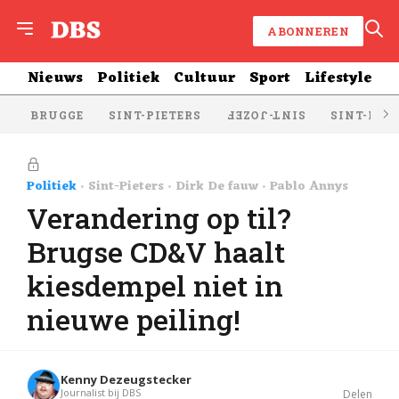
ABONNEREN
Nieuws
Politiek
Cultuur
Sport
Lifestyle
BRUGGE
SINT-PIETERS
SINT-KRU
SINT-JOZEF
Politiek
Sint-Pieters
Dirk De fauw
Pablo Annys
Verandering op til?
Brugse CD&V haalt
kiesdempel niet in
nieuwe peiling!
Kenny Dezeugstecker
Journalist bij DBS
Delen