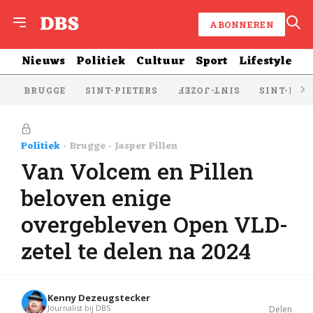
ABONNEREN
Nieuws
Politiek
Cultuur
Sport
Lifestyle
BRUGGE
SINT-PIETERS
SINT-KRU
SINT-JOZEF
Politiek
Brugge
Jasper Pillen
Van Volcem en Pillen
beloven enige
overgebleven Open VLD-
zetel te delen na 2024
Kenny Dezeugstecker
Journalist bij DBS
Delen