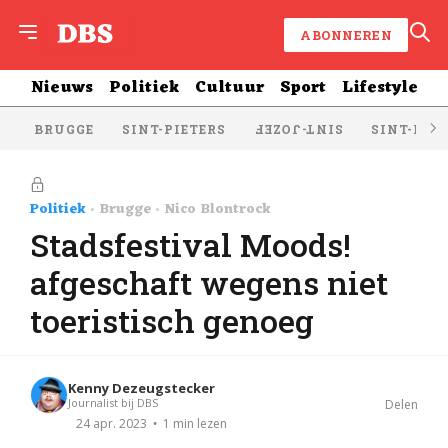
ABONNEREN
Nieuws
Politiek
Cultuur
Sport
Lifestyle
BRUGGE
SINT-PIETERS
SINT-KRU
SINT-JOZEF
Politiek
Brugge
Nico Blontrock
Stadsfestival Moods!
afgeschaft wegens niet
toeristisch genoeg
Kenny Dezeugstecker
Journalist bij DBS
Delen
1 min lezen
24 apr. 2023