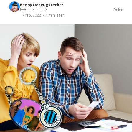
Kenny Dezeugstecker
Journalist bij DBS
Delen
1 min lezen
7 feb. 2022