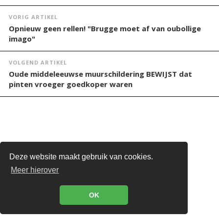
VORIG ARTIKEL
Opnieuw geen rellen! "Brugge moet af van oubollige
imago"
VOLGEND ARTIKEL
Oude middeleeuwse muurschildering BEWIJST dat
pinten vroeger goedkoper waren
Deze website maakt gebruik van cookies.
STEUN DE BRUGSE STEM
Meer hierover
De Brugse Stem 2018-2025
OK