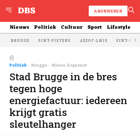
ABONNEREN
Nieuws
Politiek
Cultuur
Sport
Lifestyle
BRUGGE
SINT-PIETERS
SINT-KRU
SINT-JOZEF
Politiek
Brugge
Minou Esquenet
Stad Brugge in de bres
tegen hoge
energiefactuur: iedereen
krijgt gratis
sleutelhanger