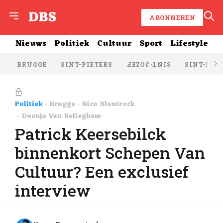
ABONNEREN
Nieuws
Politiek
Cultuur
Sport
Lifestyle
BRUGGE
SINT-PIETERS
SINT-KRU
SINT-JOZEF
Politiek
Brugge
Nico Blontrock
Doenja Van Belleghem
Patrick Keersebilck
binnenkort Schepen Van
Cultuur? Een exclusief
interview