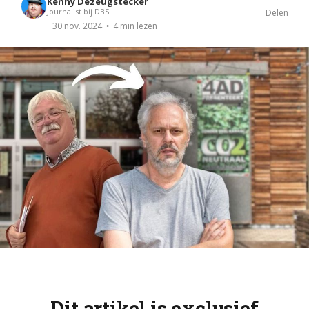
Kenny Dezeugstecker
Journalist bij DBS
Delen
4 min lezen
30 nov. 2024
Dit artikel is exclusief