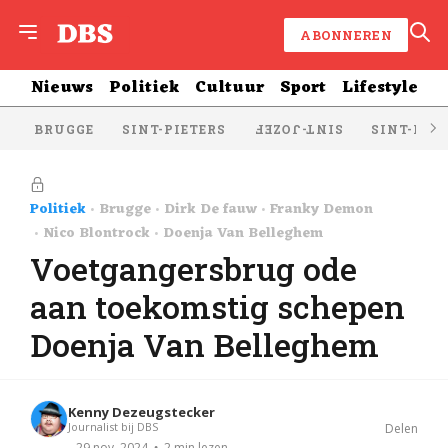
ABONNEREN
Nieuws
Politiek
Cultuur
Sport
Lifestyle
BRUGGE
SINT-PIETERS
SINT-KRU
SINT-JOZEF
Politiek
Brugge
Dirk De fauw
Franky Demon
Nico Blontrock
Doenja Van Belleghem
Voetgangersbrug ode
aan toekomstig schepen
Doenja Van Belleghem
Kenny Dezeugstecker
Journalist bij DBS
Delen
2 min lezen
29 nov. 2024