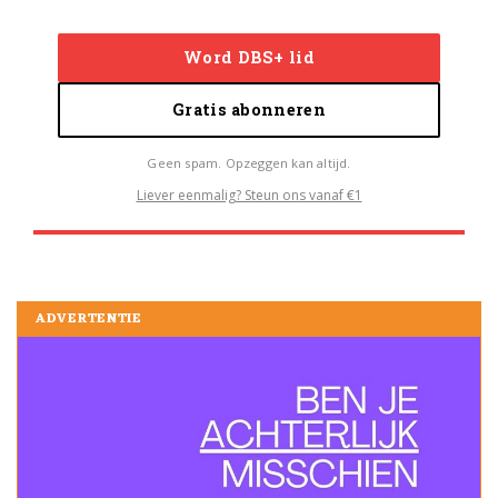
Word DBS+ lid
Gratis abonneren
Geen spam. Opzeggen kan altijd.
Liever eenmalig? Steun ons vanaf €1
ADVERTENTIE