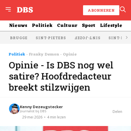
ABONNEREN
Nieuws
Politiek
Cultuur
Sport
Lifestyle
BRUGGE
SINT-PIETERS
SINT-KRU
SINT-JOZEF
Politiek
Franky Demon
Opinie
Opinie - Is DBS nog wel
satire? Hoofdredacteur
breekt stilzwijgen
Kenny Dezeugstecker
Journalist bij DBS
Delen
4 min lezen
29 mei 2026