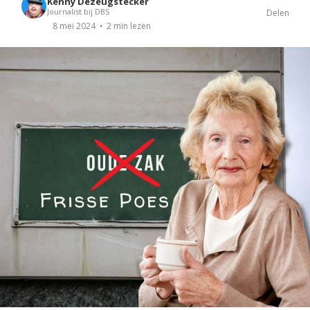
Kenny Dezeugstecker
Journalist bij DBS
Delen
2 min lezen
8 mei 2024