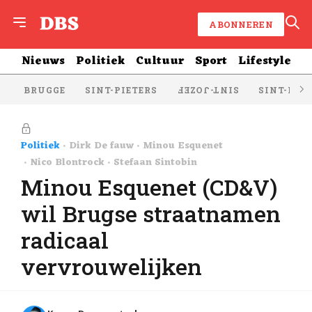
ABONNEREN
Nieuws
Politiek
Cultuur
Sport
Lifestyle
BRUGGE
SINT-PIETERS
SINT-KRU
SINT-JOZEF
Politiek
Dirk De fauw
Minou Esquenet
Nico Blontrock
Stefaan Sintobin
Minou Esquenet (CD&V)
wil Brugse straatnamen
radicaal
vervrouwelijken