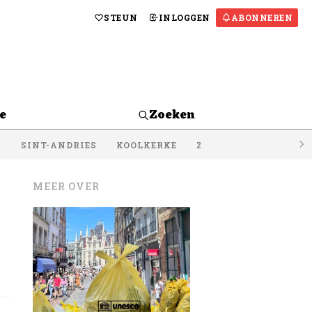
STEUN
INLOGGEN
ABONNEREN
e
Zoeken
S
SINT-ANDRIES
KOOLKERKE
ZEEBRUGGE
LISSE
MEER OVER