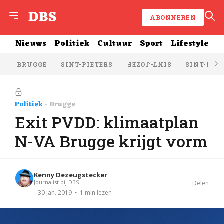
ABONNEREN
Nieuws
Politiek
Cultuur
Sport
Lifestyle
BRUGGE
SINT-PIETERS
SINT-KRU
SINT-JOZEF
Politiek
Brugge
Exit PVDD: klimaatplan
N-VA Brugge krijgt vorm
Kenny Dezeugstecker
Journalist bij DBS
Delen
1 min lezen
30 jan. 2019