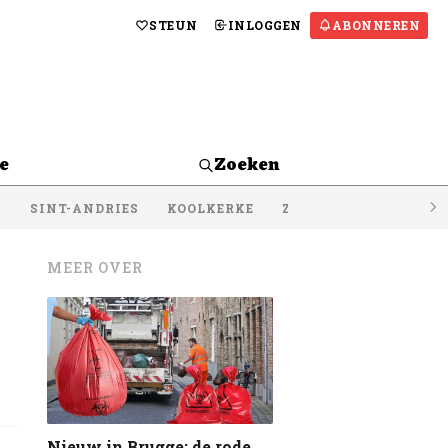
STEUN
INLOGGEN
ABONNEREN
e
Zoeken
S
SINT-ANDRIES
KOOLKERKE
ZEEBRUGGE
LISSE
MEER OVER
Nieuw in Brugge: de rode