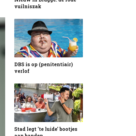
vuilniszak
DBS is op (penitentiair)
verlof
Stad legt 'te luide' bootjes
aan banden