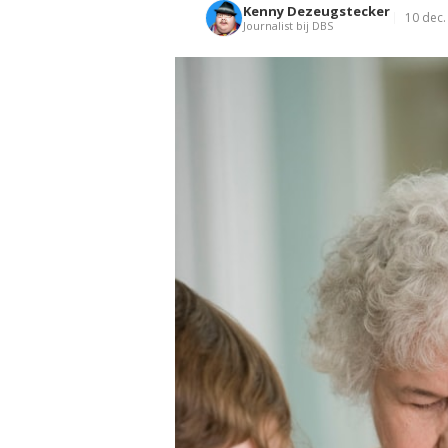
Kenny Dezeugstecker
10 dec.
Journalist bij DBS