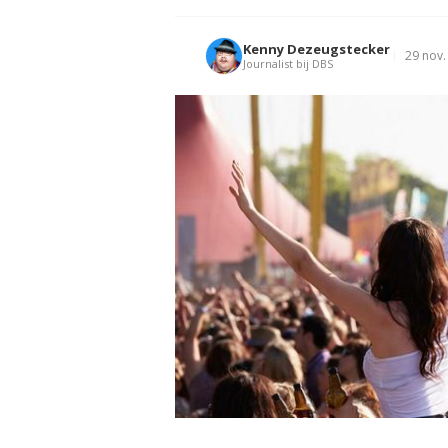
Kenny Dezeugstecker
29 nov.
Journalist bij DBS