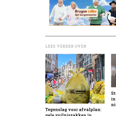
LEES VERDER OVER
St
in
n
Tegenslag voor afvalplan:
gele vuilniszakken in