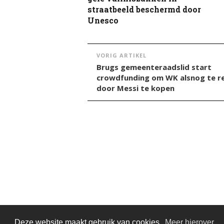
straatbeeld beschermd door
Unesco
VORIG ARTIKEL
Brugs gemeenteraadslid start
crowdfunding om WK alsnog te r
door Messi te kopen
Deze website maakt gebruik van cookies.
Meer hierover