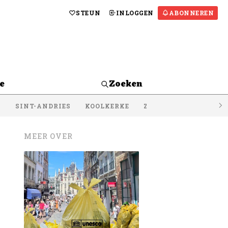
STEUN
INLOGGEN
ABONNEREN
e
Zoeken
S
SINT-ANDRIES
KOOLKERKE
ZEEBRUGGE
LISSE
MEER OVER