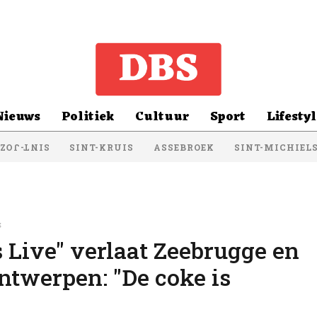
Nieuws
Politiek
Cultuur
Sport
Lifestyl
SINT-KRUIS
ASSEBROEK
SINT-MICHIEL
NT-JOZEF
s
s Live" verlaat Zeebrugge en
ntwerpen: "De coke is