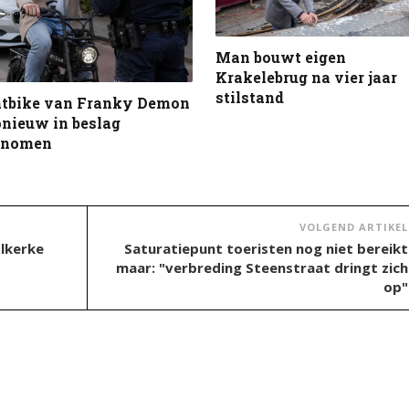
Man bouwt eigen
Krakelebrug na vier jaar
stilstand
atbike van Franky Demon
nieuw in beslag
enomen
VOLGEND ARTIKEL
lkerke
Saturatiepunt toeristen nog niet bereikt
maar: "verbreding Steenstraat dringt zich
op"