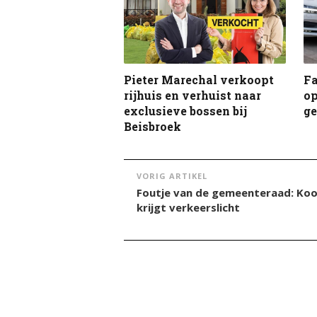
Pieter Marechal verkoopt
F
rijhuis en verhuist naar
op
exclusieve bossen bij
g
Beisbroek
VORIG ARTIKEL
Foutje van de gemeenteraad: Koo
krijgt verkeerslicht