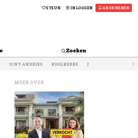
STEUN
INLOGGEN
ABONNEREN
e
Zoeken
S
SINT-ANDRIES
KOOLKERKE
ZEEBRUGGE
LISSE
MEER OVER