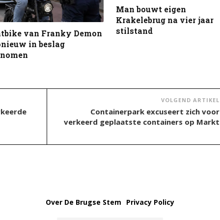
Man bouwt eigen
Krakelebrug na vier jaar
stilstand
atbike van Franky Demon
nieuw in beslag
enomen
VOLGEND ARTIKEL
rkeerde
Containerpark excuseert zich voor
t
verkeerd geplaatste containers op Markt
Over De Brugse Stem
Privacy Policy