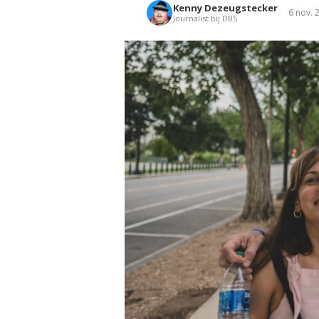
Kenny Dezeugstecker
6 nov. 
Journalist bij DBS