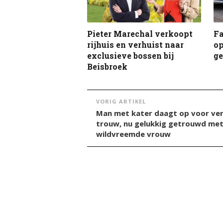
Pieter Marechal verkoopt
F
rijhuis en verhuist naar
op
exclusieve bossen bij
g
Beisbroek
VORIG ARTIKEL
Man met kater daagt op voor ve
trouw, nu gelukkig getrouwd me
wildvreemde vrouw