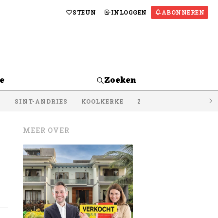
STEUN
INLOGGEN
ABONNEREN
e
Zoeken
S
SINT-ANDRIES
KOOLKERKE
ZEEBRUGGE
LISSE
MEER OVER