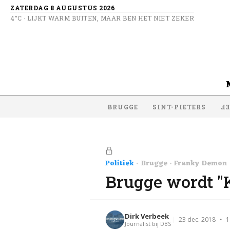
ZATERDAG 8 AUGUSTUS 2026
4°C · LIJKT WARM BUITEN, MAAR BEN HET NIET ZEKER
BRUGGE
SINT-PIETERS
SI
Politiek
Brugge
Franky Demon
Brugge wordt "K
Dirk Verbeek
1
23 dec. 2018
Journalist bij DBS