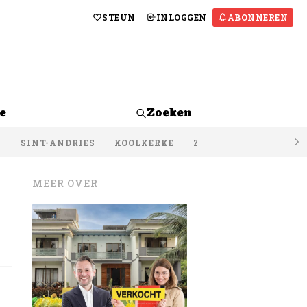
STEUN
INLOGGEN
ABONNEREN
e
Zoeken
S
SINT-ANDRIES
KOOLKERKE
ZEEBRUGGE
LISSE
MEER OVER