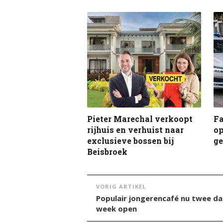
Pieter Marechal verkoopt
F
rijhuis en verhuist naar
op
exclusieve bossen bij
g
Beisbroek
VORIG ARTIKEL
Populair jongerencafé nu twee d
week open