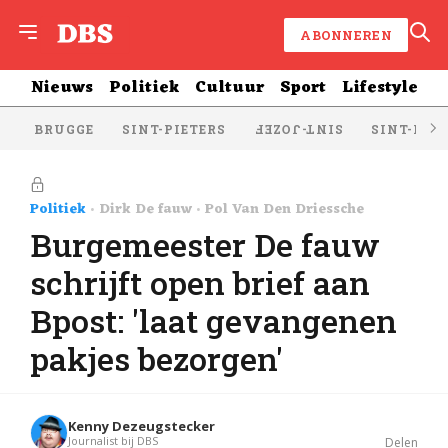
ABONNEREN
Nieuws
Politiek
Cultuur
Sport
Lifestyle
BRUGGE
SINT-PIETERS
SINT-KRU
SINT-JOZEF
Politiek
Dirk De fauw
Pol Van Den Driessche
Burgemeester De fauw
schrijft open brief aan
Bpost: 'laat gevangenen
pakjes bezorgen'
Kenny Dezeugstecker
Journalist bij DBS
Delen