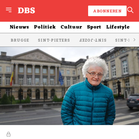
ABONNEREN
Nieuws
Politiek
Cultuur
Sport
Lifestyle
BRUGGE
SINT-PIETERS
SINT-KRU
SINT-JOZEF