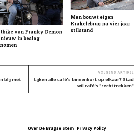
Man bouwt eigen
Krakelebrug na vier jaar
stilstand
atbike van Franky Demon
nieuw in beslag
enomen
VOLGEND ARTIKEL
n blij met
Lijken alle café's binnenkort op elkaar? Stad
wil café's "rechttrekken"
Over De Brugse Stem
Privacy Policy