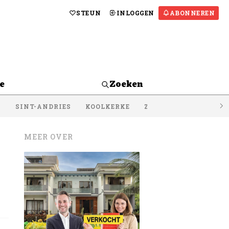
STEUN
INLOGGEN
ABONNEREN
e
Zoeken
S
SINT-ANDRIES
KOOLKERKE
ZEEBRUGGE
LISSE
MEER OVER