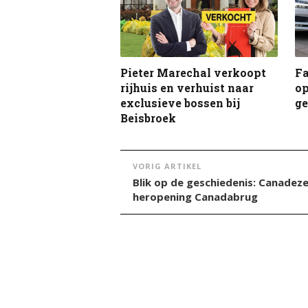
Pieter Marechal verkoopt
F
rijhuis en verhuist naar
op
exclusieve bossen bij
g
Beisbroek
VORIG ARTIKEL
Blik op de geschiedenis: Canadeze
heropening Canadabrug