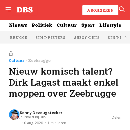
ABONNEREN
Nieuws
Politiek
Cultuur
Sport
Lifestyle
BRUGGE
SINT-PIETERS
SINT-KRU
SINT-JOZEF
Cultuur
Zeebrugge
Nieuw komisch talent?
Dirk Lagast maakt enkel
moppen over Zeebrugge
Kenny Dezeugstecker
Journalist bij DBS
Delen
1 min lezen
10 aug. 2020