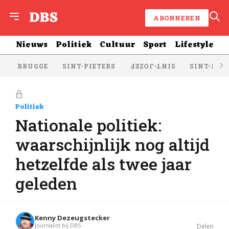
ABONNEREN
Nieuws
Politiek
Cultuur
Sport
Lifestyle
BRUGGE
SINT-PIETERS
SINT-KRU
SINT-JOZEF
Politiek
Nationale politiek:
waarschijnlijk nog altijd
hetzelfde als twee jaar
geleden
Kenny Dezeugstecker
Journalist bij DBS
Delen