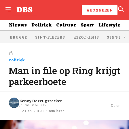
ABONNEREN
Nieuws
Politiek
Cultuur
Sport
Lifestyle
BRUGGE
SINT-PIETERS
SINT-KRU
SINT-JOZEF
Politiek
Man in file op Ring krijgt
parkeerboete
Kenny Dezeugstecker
Journalist bij DBS
Delen
1 min lezen
23 jan. 2019