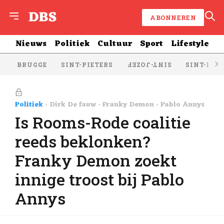
ABONNEREN
Nieuws
Politiek
Cultuur
Sport
Lifestyle
BRUGGE
SINT-PIETERS
SINT-KRU
SINT-JOZEF
Politiek
Dirk De fauw
Franky Demon
Pablo Annys
Is Rooms-Rode coalitie
reeds beklonken?
Franky Demon zoekt
innige troost bij Pablo
Annys