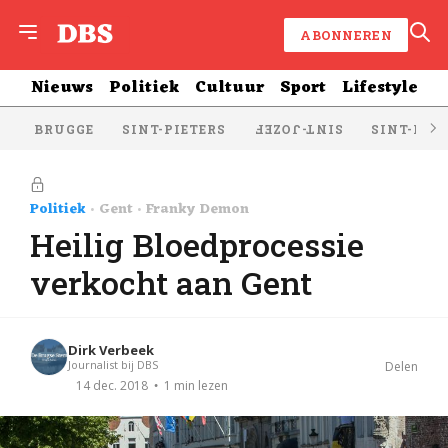
ABONNEREN
Nieuws
Politiek
Cultuur
Sport
Lifestyle
BRUGGE
SINT-PIETERS
SINT-KRU
SINT-JOZEF
Politiek
Gent
Franky Demon
Heilig Bloedprocessie
verkocht aan Gent
Dirk Verbeek
Journalist bij DBS
Delen
1 min lezen
14 dec. 2018