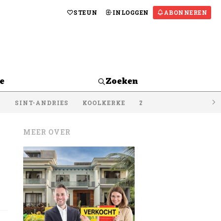
STEUN
INLOGGEN
ABONNEREN
e
Zoeken
S
SINT-ANDRIES
KOOLKERKE
ZEEBRUGGE
LISSE
MEER OVER