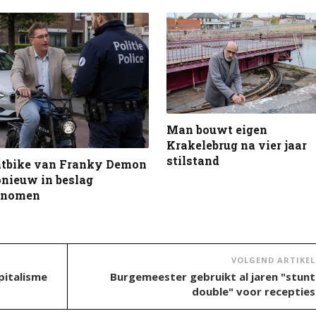
Man bouwt eigen
Krakelebrug na vier jaar
stilstand
atbike van Franky Demon
nieuw in beslag
enomen
VOLGEND ARTIKEL
pitalisme
Burgemeester gebruikt al jaren "stunt
double" voor recepties