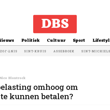
Nieuws
Politiek
Cultuur
Sport
Lifestyl
SINT-KRUIS
ASSEBROEK
SINT-MICHIEL
NT-JOZEF
Nico Blontrock
belasting omhoog om
te kunnen betalen?