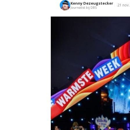
Kenny Dezeugstecker
21 nov.
Journalist bij DBS