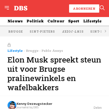
ABONNEREN
Nieuws
Politiek
Cultuur
Sport
Lifestyle
BRUGGE
SINT-PIETERS
SINT-KRU
SINT-JOZEF
Lifestyle
Brugge
Pablo Annys
Elon Musk spreekt steun
uit voor Brugse
pralinewinkels en
wafelbakkers
Kenny Dezeugstecker
Journalist bij DBS
Delen