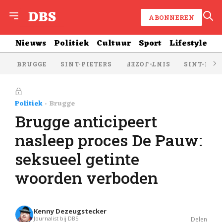
ABONNEREN
Nieuws
Politiek
Cultuur
Sport
Lifestyle
BRUGGE
SINT-PIETERS
SINT-KRU
SINT-JOZEF
Politiek
Brugge
Brugge anticipeert
nasleep proces De Pauw:
seksueel getinte
woorden verboden
Kenny Dezeugstecker
Journalist bij DBS
Delen