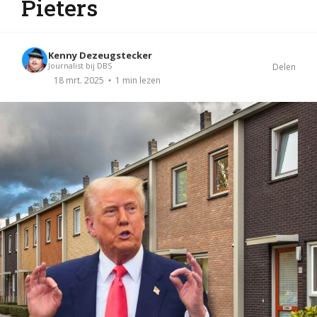
Pieters
Kenny Dezeugstecker
Journalist bij DBS
Delen
1 min lezen
18 mrt. 2025