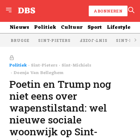
ABONNEREN
Nieuws
Politiek
Cultuur
Sport
Lifestyle
BRUGGE
SINT-PIETERS
SINT-KRU
SINT-JOZEF
Politiek
Sint-Pieters
Sint-Michiels
Doenja Van Belleghem
Poetin en Trump nog
niet eens over
wapenstilstand: wel
nieuwe sociale
woonwijk op Sint-