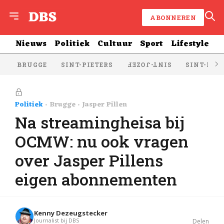
ABONNEREN
Nieuws
Politiek
Cultuur
Sport
Lifestyle
BRUGGE
SINT-PIETERS
SINT-KRU
SINT-JOZEF
Politiek
Brugge
Jasper Pillen
Na streamingheisa bij
OCMW: nu ook vragen
over Jasper Pillens
eigen abonnementen
Kenny Dezeugstecker
Journalist bij DBS
Delen