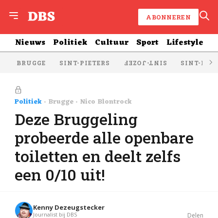
ABONNEREN
Nieuws
Politiek
Cultuur
Sport
Lifestyle
BRUGGE
SINT-PIETERS
SINT-KRU
SINT-JOZEF
Politiek
Brugge
Nico Blontrock
Deze Bruggeling
probeerde alle openbare
toiletten en deelt zelfs
een 0/10 uit!
Kenny Dezeugstecker
Journalist bij DBS
Delen