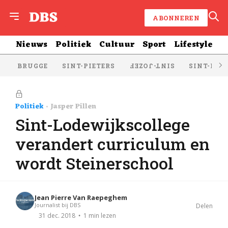
ABONNEREN
Nieuws
Politiek
Cultuur
Sport
Lifestyle
BRUGGE
SINT-PIETERS
SINT-KRU
SINT-JOZEF
Politiek
Jasper Pillen
Sint-Lodewijkscollege
verandert curriculum en
wordt Steinerschool
Jean Pierre Van Raepeghem
Journalist bij DBS
Delen
1 min lezen
31 dec. 2018