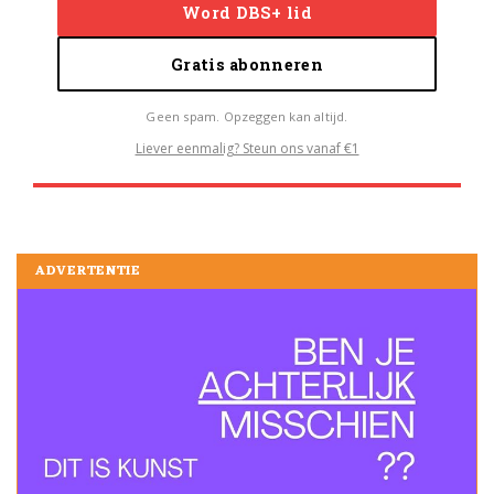
Word DBS+ lid
Gratis abonneren
Geen spam. Opzeggen kan altijd.
Liever eenmalig? Steun ons vanaf €1
ADVERTENTIE