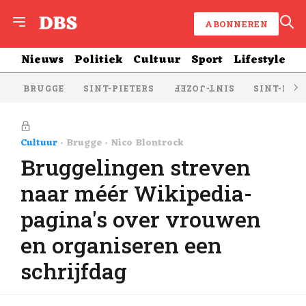
ABONNEREN
Nieuws
Politiek
Cultuur
Sport
Lifestyle
BRUGGE
SINT-PIETERS
SINT-KRU
SINT-JOZEF
Cultuur
Brugge
Nico Blontrock
Bruggelingen streven
naar méér Wikipedia-
pagina's over vrouwen
en organiseren een
schrijfdag