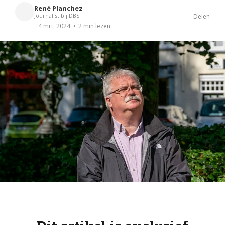
René Planchez
Journalist bij DBS
Delen
2 min lezen
4 mrt. 2024